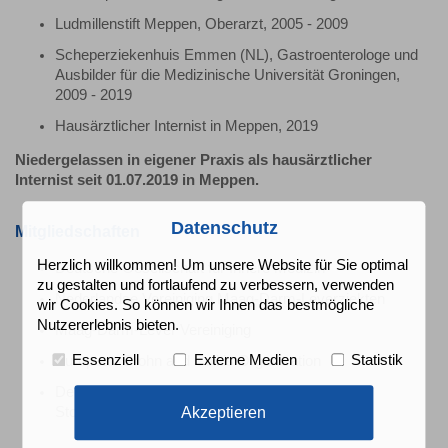
Ludmillenstift Meppen, Oberarzt, 2005 - 2009
Scheperziekenhuis Emmen (NL), Gastroenterologe und
Ausbilder für die Medizinische Universität Groningen,
2009 - 2019
Hausärztlicher Internist in Meppen, 2019
Niedergelassen in eigener Praxis als hausärztlicher
Internist seit 01.07.2019 in Meppen.
Datenschutz
Mitgliedschaften
Herzlich willkommen! Um unsere Website für Sie optimal
Deutsche Gesellschaft für Innere Medizin
zu gestalten und fortlaufend zu verbessern, verwenden
Nederlandse Vereiniging Maag-Darm-Leverziekten
wir Cookies. So können wir Ihnen das bestmögliche
Nutzererlebnis bieten.
Maag-Darm-Lever Vereiniging
Essenziell
Externe Medien
Statistik
European Crohn and Colitis Organisation
Deutsche Gesellschaft für Verdauungs- und
Akzeptieren
Stoffwechselerkrankungen