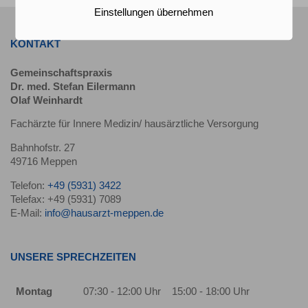
Einstellungen übernehmen
KONTAKT
Gemeinschaftspraxis
Dr. med. Stefan Eilermann
Olaf Weinhardt
Fachärzte für Innere Medizin/ hausärztliche Versorgung
Bahnhofstr. 27
49716 Meppen
Telefon:
+49 (5931) 3422
Telefax: +49 (5931) 7089
E-Mail:
info@hausarzt-meppen.de
UNSERE SPRECHZEITEN
Montag
07:30 - 12:00 Uhr
15:00 - 18:00 Uhr