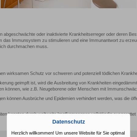
abgeschwächte oder inaktivierte Krankheitserreger oder deren Best
 um das Immunsystem zu stimulieren und eine Immunantwort zu erzeu
hlich durchmachen muss.
inen wirksamen Schutz vor schweren und potenziell tödlichen Krankhe
lkerung geimpft ist, wird die Ausbreitung von Krankheiten eingedämm
werden können, wie z.B. Neugeborene oder Menschen mit Immunschwäc
en können Ausbrüche und Epidemien verhindert werden, was die öffe
eiten konnten durch weltweite Impfkampagnen vollständig ausgerottet
Datenschutz
Herzlich willkommen! Um unsere Website für Sie optimal