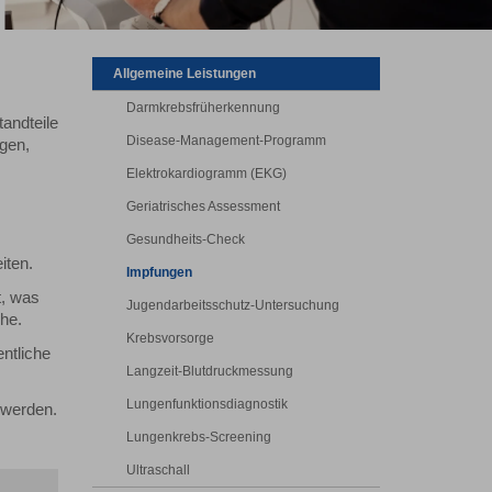
Allgemeine Leistungen
Darmkrebsfrüherkennung
andteile
Disease-Management-Programm
gen,
Elektrokardiogramm (EKG)
Geriatrisches Assessment
Gesundheits-Check
iten.
Impfungen
t, was
Jugendarbeitsschutz-Untersuchung
he.
Krebsvorsorge
ntliche
Langzeit-Blutdruckmessung
Lungenfunktionsdiagnostik
 werden.
Lungenkrebs-Screening
Ultraschall