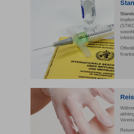
Sta
Stand
Impfem
(STIKO
sowohl
Infekt
Öffent
Kranke
Reis
Währen
abhäng
Vorerk
Reisem