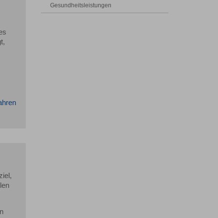
Gesundheitsleistungen
es
t,
ahren
iel,
len
n