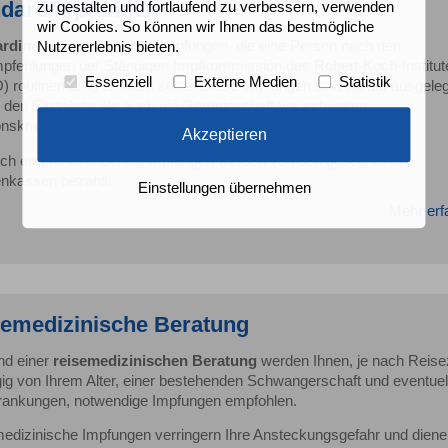
ndardimpfungen
zu gestalten und fortlaufend zu verbessern, verwenden
wir Cookies. So können wir Ihnen das bestmögliche
ardimpfungen
sind jene Impfungen, die eine Person nach den
Nutzererlebnis bieten.
pfehlungen der Ständigen Impfkommission des Robert-Koch-Institut
Essenziell
Externe Medien
Statistik
) routinemäßig erhalten sollte. Diese Impfungen sind darauf ausgeleg
 den Einzelnen als auch die Gemeinschaft vor schweren
ionskrankheiten zu schützen.
Akzeptieren
lich empfohlene Schutzimpfungen werden von den gesetzlichen
nkassen bezahlt.
Einstellungen übernehmen
Mehr erf
emedizinische Beratung
d einer
reisemedizinischen Beratung
werden Ihnen, je nach Reisez
ig von Ihrem Alter, einer bestehenden Schwangerschaft und eventuel
rankungen, notwendige Impfungen empfohlen.
edizinische Impfungen verringern Ihre Ansteckungsgefahr und diene