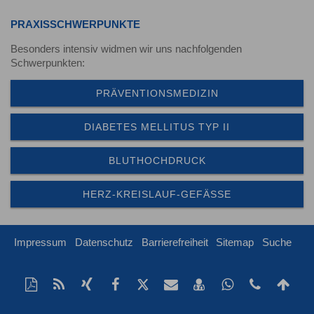
PRAXISSCHWERPUNKTE
Besonders intensiv widmen wir uns nachfolgenden
Schwerpunkten:
PRÄVENTIONSMEDIZIN
DIABETES MELLITUS TYP II
BLUTHOCHDRUCK
HERZ-KREISLAUF-GEFÄSSE
Impressum
Datenschutz
Barrierefreiheit
Sitemap
Suche
Diese
RSS-
Auf
Auf
Auf
Per
vCard
Auf
Kontakt
Na
Seite
Feed
Xing
Facebook
Twitter
Mail
speichern
Whatsapp
Telefonn
obe
als
mitteilen
teilen
teilen
empfehlen
teilen
+49(5931
Scr