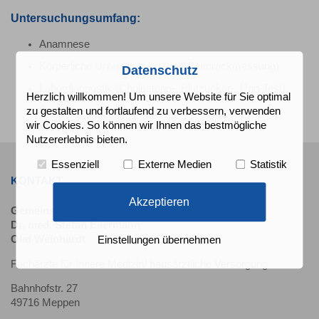
Untersuchungsumfang:
Anamnese
Körperliche Untersuchung (inkl. Blutdruckmessung)
Datenschutz
Labordiagnostik (Cholesterin-, Blutzucker-, Urin-Test)
Herzlich willkommen! Um unsere Website für Sie optimal
Beratung
zu gestalten und fortlaufend zu verbessern, verwenden
wir Cookies. So können wir Ihnen das bestmögliche
Nutzererlebnis bieten.
Essenziell
Externe Medien
Statistik
KONTAKT
Akzeptieren
Gemeinschaftspraxis
Dr. med. Stefan Eilermann
Olaf Weinhardt
Einstellungen übernehmen
Fachärzte für Innere Medizin/ hausärztliche Versorgung
Bahnhofstr. 27
49716 Meppen