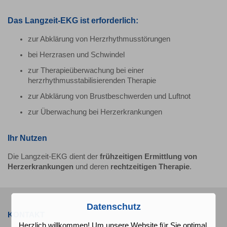
Das Langzeit-EKG ist erforderlich:
zur Abklärung von Herzrhythmusstörungen
bei Herzrasen und Schwindel
zur Therapieüberwachung bei einer
herzrhythmusstabilisierenden Therapie
zur Abklärung von Brustbeschwerden und Luftnot
zur Überwachung bei Herzerkrankungen
Ihr Nutzen
Die Langzeit-EKG dient der
frühzeitigen Ermittlung von
Herzerkrankungen
und deren
rechtzeitigen Therapie
.
Datenschutz
KONTAKT
Herzlich willkommen! Um unsere Website für Sie optimal