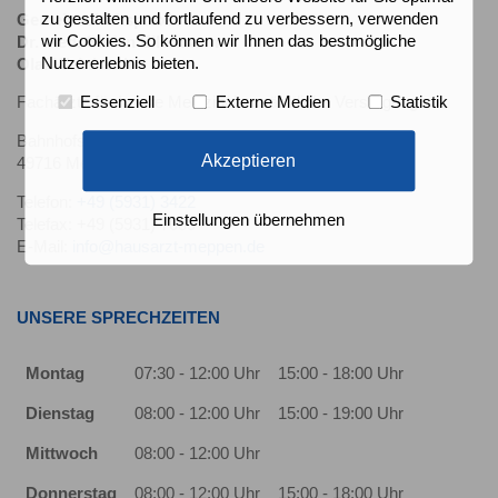
zu gestalten und fortlaufend zu verbessern, verwenden
Gemeinschaftspraxis
wir Cookies. So können wir Ihnen das bestmögliche
Dr. med. Stefan Eilermann
Nutzererlebnis bieten.
Olaf Weinhardt
Essenziell
Externe Medien
Statistik
Fachärzte für Innere Medizin/ hausärztliche Versorgung
Bahnhofstr. 27
Akzeptieren
49716 Meppen
Telefon:
+49 (5931) 3422
Einstellungen übernehmen
Telefax: +49 (5931) 7089
E-Mail:
info@hausarzt-meppen.de
UNSERE SPRECHZEITEN
Montag
07:30 - 12:00 Uhr
15:00 - 18:00 Uhr
Dienstag
08:00 - 12:00 Uhr
15:00 - 19:00 Uhr
Mittwoch
08:00 - 12:00 Uhr
Donnerstag
08:00 - 12:00 Uhr
15:00 - 18:00 Uhr