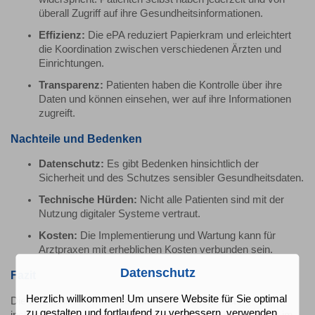
überall Zugriff auf ihre Gesundheitsinformationen.
Effizienz:
Die ePA reduziert Papierkram und erleichtert
die Koordination zwischen verschiedenen Ärzten und
Einrichtungen.
Transparenz:
Patienten haben die Kontrolle über ihre
Daten und können einsehen, wer auf ihre Informationen
zugreift.
Nachteile und Bedenken
Datenschutz:
Es gibt Bedenken hinsichtlich der
Sicherheit und des Schutzes sensibler Gesundheitsdaten.
Technische Hürden:
Nicht alle Patienten sind mit der
Nutzung digitaler Systeme vertraut.
Kosten:
Die Implementierung und Wartung kann für
Arztpraxen mit erheblichen Kosten verbunden sein.
Datenschutz
Fazit
Herzlich willkommen! Um unsere Website für Sie optimal
Die elektronische Patientenakte kann Vorteile bieten,
zu gestalten und fortlaufend zu verbessern, verwenden
insbesondere in Bezug auf die Zugänglichkeit und Effizienz im