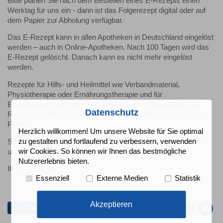
Bitte planen Sie nach dem Bestellen eines E-Rezepts einen
Werktag für uns ein - dann ist das Folgerezept digital oder auf
dem Papier zur Abholung verfügbar.
Das E-Rezept kann in allen Apotheken in Deutschland eingelöst
werden – auch in Online-Apotheken. Nach 100 Tagen wird das
E-Rezept gelöscht. Danach kann es nicht mehr eingelöst
werden.
Rezepte für Hilfs- und Heilmittel wie Verbandmaterial,
Physiotherapie oder Ernährungstherapie und für
Betäubungsmittel stellen wir nach wie vor in Papierform aus.
Datenschutz
Rezepte für Privatversicherte gibt es ebenfalls noch auf dem
Papier.
Herzlich willkommen! Um unsere Website für Sie optimal
zu gestalten und fortlaufend zu verbessern, verwenden
Sollten Sie noch Fragen zu dem Thema haben, sprechen Sie
wir Cookies. So können wir Ihnen das bestmögliche
uns gern an.
Nutzererlebnis bieten.
Ihr Praxisteam
Essenziell
Externe Medien
Statistik
Auf
Auf
Auf
Pe
Facebook
Twitter
Whatsa
Ma
teilen
teilen
teilen
em
Akzeptieren
Zur Übersicht