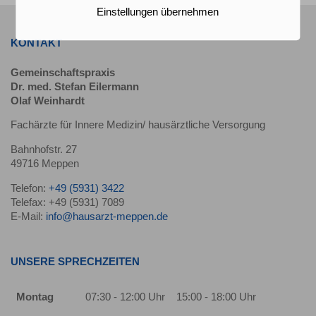
Einstellungen übernehmen
KONTAKT
Gemeinschaftspraxis
Dr. med. Stefan Eilermann
Olaf Weinhardt
Fachärzte für Innere Medizin/ hausärztliche Versorgung
Bahnhofstr. 27
49716 Meppen
Telefon:
+49 (5931) 3422
Telefax: +49 (5931) 7089
E-Mail:
info@hausarzt-meppen.de
UNSERE SPRECHZEITEN
Montag
07:30 - 12:00 Uhr
15:00 - 18:00 Uhr